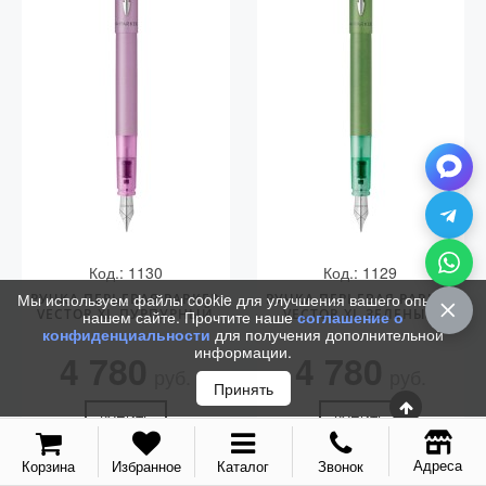
Vector (от 3'156 р.)
Код.: 1130
Код.: 1129
Мы используем файлы cookie для улучшения вашего опыта на
РУЧКА ПЕРЬЕВАЯ PARKER
РУЧКА ПЕРЬЕВАЯ PARKER
VECTOR XL ПУРПУРНЫЙ
VECTOR XL ЗЕЛЕНЫЙ
нашем сайте. Прочтите наше
соглашение о
конфиденциальности
для получения дополнительной
информации.
4 780
4 780
руб.
руб.
Принять
КУПИТЬ
КУПИТЬ
Адреса
Корзина
Избранное
Каталог
Звонок