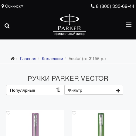
8 (800) 333-69-44
Обнинск
Главная
Коллекции
Vector (от 3'156 р.)
Все коллекции
Duofold (от 66'316 р.)
РУЧКИ PARKER VECTOR
Ingenuity (от 35'305 р.)
Популярные
Фильтр
Sonnet (от 13'000 р.)
Parker 51 (от 14'600 р.)
Urban (от 6'100 р.)
IM (от 4'200 р.)
Jotter (от 2'200 р.)