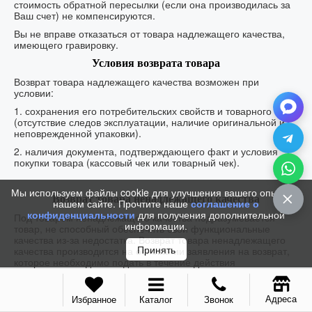
стоимость обратной пересылки (если она производилась за
Ваш счет) не компенсируются.
Вы не вправе отказаться от товара надлежащего качества,
имеющего гравировку.
Условия возврата товара
Возврат товара надлежащего качества возможен при
условии:
1. сохранения его потребительских свойств и товарного вида
(отсутствие следов эксплуатации, наличие оригинальной и
неповрежденной упаковки).
2. наличия документа, подтверждающего факт и условия
покупки товара (кассовый чек или товарный чек).
Мы используем файлы cookie для улучшения вашего опыта на
Возврат товара ненадлежащего качества
нашем сайте. Прочтите наше
соглашение о
конфиденциальности
для получения дополнительной
Под товаром ненадлежащего качества подразумевается
информации.
товар, не способный обеспечить свои функциональные
качества из-за недостатка. Возврат товара ненадлежащего
Принять
качества производится на основании заявления на возврат,
которое необходимо подать в течение действия
гарантийного срока на товар (1 год).
При возврате товара ненадлежащего качества возвращается
Адреса
Избранное
Каталог
Звонок
полная стоимость товара, доставки и обратной пересылки