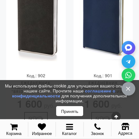
С золотым пером
Распродажа
Аксессуары
Запчасти
Упаковка
Подарочные сертификаты
Код.: 902
Код.: 901
ЕЖЕДНЕВНИК
ЕЖЕДНЕВНИК
Мы используем файлы cookie для улучшения вашего опыта на
НЕДАТИРОВАННЫЙ А5
НЕДАТИРОВАННЫЙ А5
нашем сайте. Прочтите наше
соглашение о
"BRIDGE" (ЧЁРНЫЙ) CT
"CHELSEA " (СИНИЙ)
конфиденциальности
для получения дополнительной
1 600
1 600
информации.
руб.
руб.
Принять
КУПИТЬ
КУПИТЬ
Адреса
Корзина
Избранное
Каталог
Звонок