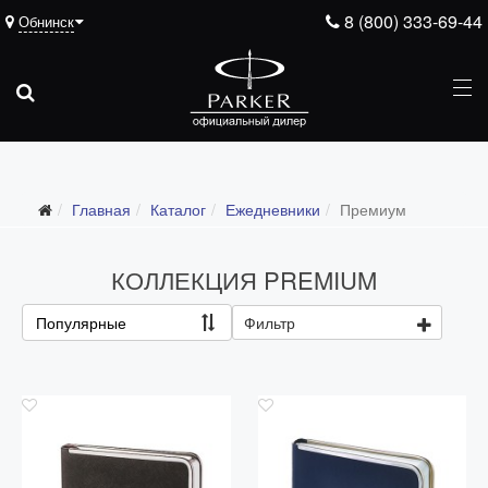
8 (800) 333-69-44
Обнинск
Подарочные ручки
Главная
Каталог
Ежедневники
Премиум
Ежедневники
Все ежедневники
КОЛЛЕКЦИЯ PREMIUM
Премиум
Популярные
Фильтр
Стандарт
Moleskine
Portobello
Boss
Ручки для гравировки