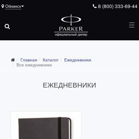
8 (800) 333-69-44
Обнинск
Подарочные ручки
Главная
Каталог
Ежедневники
Ежедневники
Все ежедневники
Все ежедневники
ЕЖЕДНЕВНИКИ
Премиум
Стандарт
Moleskine
Portobello
Boss
Ручки для гравировки