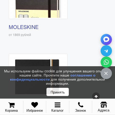
С золотым пером
Распродажа
Аксессуары
MOLESKINE
Запчасти
от 1869 рублей
Упаковка
Подарочные сертификаты
Мы используем файлы cookie для улучшения вашего опыта на
нашем сайте. Прочтите наше
соглашение о
конфиденциальности
для получения дополнительной
информации.
Принять
BOSS
Адреса
Корзина
Избранное
Каталог
Звонок
от 2000 рублей