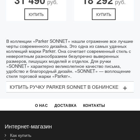
31 490
18 292
руб.
руб.
КУПИТЬ
КУПИТЬ
В коллекции «Parker SONNET» нашли отражение все лучшие
черты современного дизайна. Это одна из самых удачных
коллекций марки Parker. Она сочетает современный стиль с
невероятным разнообразием безупречно выверенных
размеров, пишущих моделей и отделок. Для ручки
«SONNET» характерно великолепное качество письма,
удобство и благородный дизайн. «SONNET» — воплощение
стиля торговой марки «Parker».
+
КУПИТЬ РУЧКУ PARKER SONNET В ОБНИНСКЕ
Компанию Parker (Parker Pen Company) основал
Джордж Саффорд Паркер (George Safford Parker) — в
О НАС
ДОСТАВКА
КОНТАКТЫ
1888 году в Джейнсвилле, штат Висконсин. Поиск
лучшего инструмента для письма побудил его
основать компанию Parker, а дальше стиль и
инженерная точность стали визитной карточкой
Интернет-магазин
бренда.
Как купить
В линейке всех товаров, именно коллекция Parker