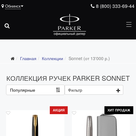
8 (800) 333-69-44
Обнинск
Главная
Коллекции
Sonnet (от 13'000 р.)
Все коллекции
Duofold (от 66'316 р.)
КОЛЛЕКЦИЯ РУЧЕК PARKER SONNET
Ingenuity (от 35'305 р.)
Популярные
Фильтр
Sonnet (от 13'000 р.)
Parker 51 (от 14'600 р.)
АКЦИЯ
ХИТ ПРОДАЖ
Urban (от 6'100 р.)
IM (от 4'200 р.)
Jotter (от 2'200 р.)