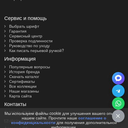
классическая перьевая ручка Parker F для
ежедневного письма, этот раздел каталога поможет
быстро найти подходящий вариант по стилю,
характеристикам и цене.
Сервис и помощь
Выбрать шрифт
Гарантия
Сервисный центр
Проверка подлинности
Руководство по уходу
Как писать перьевой ручкой?
Информация
Популярные вопросы
История бренда
Скачать каталог
Сертификаты
Все коллекции
Наши магазины
Карта сайта
Контакты
8 (800) 333-69-44
Мы используем файлы cookie для улучшения вашего опыта на
нашем сайте. Прочтите наше
соглашение о
obninsk@parker-russia.com
конфиденциальности
для получения дополнительной
информации.