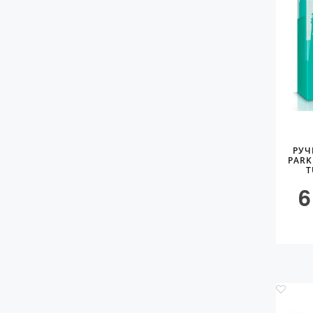
РУЧ
PARK
T
6