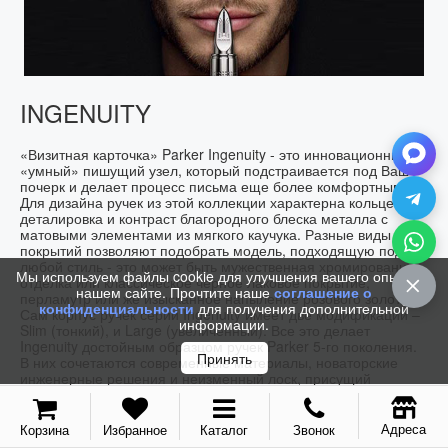
INGENUITY
«Визитная карточка» Parker Ingenuity - это инновационный
«умный» пишущий узел, который подстраивается под Ваш
почерк и делает процесс письма еще более комфортным.
Для дизайна ручек из этой коллекции характерна кольцевая
деталировка и контраст благородного блеска металла с
матовыми элементами из мягкого каучука. Разные виды
покрытий позволяют подобрать модель, подходящую под
любой стиль - это может быть мужественная хромированная
Мы используем файлы cookie для улучшения вашего опыта на
отделка или классическое черное лаковое покрытие,
нашем сайте. Прочтите наше
соглашение о
перламутр или же изысканное напыление розового золота.
конфиденциальности
для получения дополнительной
Сам корпус ручек серии Ingenuity имеет две модификации –
информации.
Slim (тонкий), и Large (увеличенный). Все это делает
Ingenuity достойным образцом ручек Parker 5-го поколения.
Принять
В них сочетаются современные материалы, новаторские
инженерные решения и неизменный лоск, присущий
легендарной марке.
Адреса
Корзина
Избранное
Каталог
Звонок