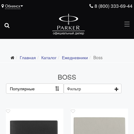
8 (800) 333-69-44
Обнинск
Подарочные ручки
Главная
Каталог
Ежедневники
Boss
Ежедневники
Все ежедневники
BOSS
Премиум
Популярные
Фильтр
Стандарт
Moleskine
Portobello
Boss
Ручки для гравировки