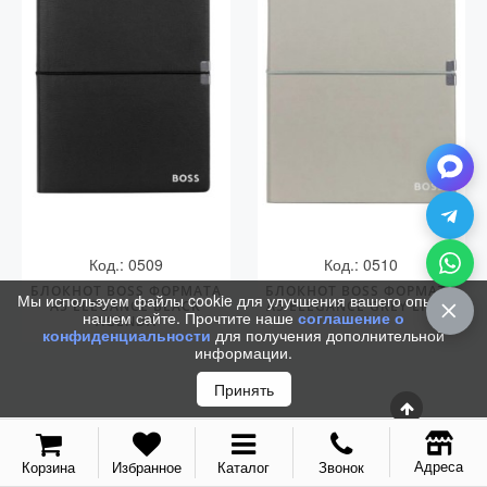
С золотым пером
Распродажа
Аксессуары
Запчасти
Упаковка
Подарочные сертификаты
Код.: 0509
Код.: 0510
БЛОКНОТ BOSS ФОРМАТА
БЛОКНОТ BOSS ФОРМАТА
Мы используем файлы cookie для улучшения вашего опыта на
А5 ELEGANCE BLACK
А5 ELEGANCE GREY LINED
нашем сайте. Прочтите наше
соглашение о
AGENDA
конфиденциальности
для получения дополнительной
информации.
Принять
Адреса
Корзина
Избранное
Каталог
Звонок