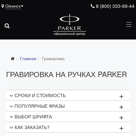
8 (800) 333-69-44
Обнинск
Главная
Гравировка
ГРАВИРОВКА НА РУЧКАХ PARKER
+
СРОКИ И СТОИМОСТЬ
+
ПОПУЛЯРНЫЕ ФРАЗЫ
Тип гравировки
Цена
+
ВЫБОР ШРИФТА
1 строка текста
1000 рублей
МОТИВИРУЮЩИЕ
+
КАК ЗАКАЗАТЬ?
2 строки текста
2000 рублей
Успех неизбежен
Показать надпись