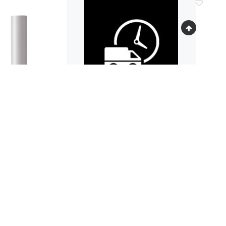
Код.: 1966394
К
ПУС ДЛЯ РУЧКИ
КОРПУ
Р PARKER SONNET
РУЧКИ
2015 PRL CT
КУПИТЬ