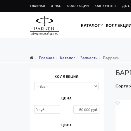
ГЛАВНАЯ
О НАС
КОЛЛЕКЦИИ
КАК КУПИТЬ
ДОС
КАТАЛОГ
КОЛЛЕКЦИ
Подарочные ручки
Главная
Каталог
Запчасти
Баррели
Ежедневники
БАР
Ручки для гравировки
КОЛЛЕКЦИЯ
С золотым пером
Сортир
Распродажа
Аксессуары
ЦЕНА
Запчасти
Все запчасти
ЦВЕТ
Перья