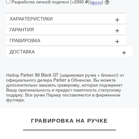
Разработка личной подписи (+2990
)(
)
фото
+
ХАРАКТЕРИСТИКИ
+
ГАРАНТИЯ
Шариковая ручка Parker IM Black GT
+
ГРАВИРОВКА
Блокнот Parker
2 года
+
Подарочная коробка
ДОСТАВКА
Стоимость:
1 строка текста (до 15 символов) - 1000 рублей;
Доставка осуществляется в течении двух дней
Логотипы - от 1200 рублей
Цвет гравировки:
золотистый
Срок выполнения:
в течение часа в день заказа
Набор Parker IM Black GT (шариковая ручка + блокнот) от
официального дилера Parker в Обнинске. Вы можете
дополнительно заказать гравировку, которая подчеркнет
Вашу оригинальность и придаст памятность статусному
подарку. Все ручки Паркер поставляются в фирменном
футляре.
ГРАВИРОВКА НА РУЧКЕ