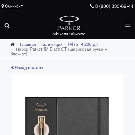
8 (800) 333-69-44
Обнинск
Главная
Коллекции
IM (от 4'200 р.)
Набор Parker IM Black GT (шариковая ручка +
блокнот)
Все коллекции
Назад в каталог
Duofold (от 66'316 р.)
Ingenuity (от 35'305 р.)
Sonnet (от 13'000 р.)
Parker 51 (от 14'600 р.)
Urban (от 6'100 р.)
IM (от 4'200 р.)
Jotter (от 2'200 р.)